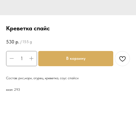
Креветка спайс
530
р.
/
155 g
В корзину
Состав: рис,нори, огурец, креветка, соус спайси
ккал: 293