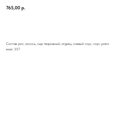
765,00
р.
В корзину
Состав: рис, лосось, сыр творожный, огурец, соевый соус, соус унаги
ккал: 357