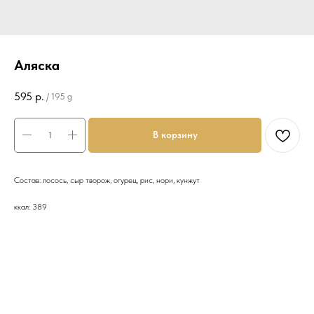
Аляска
595
р.
/
195 g
В корзину
Состав: лосось, сыр творож, огурец, рис, нори, кунжут
ккал: 389