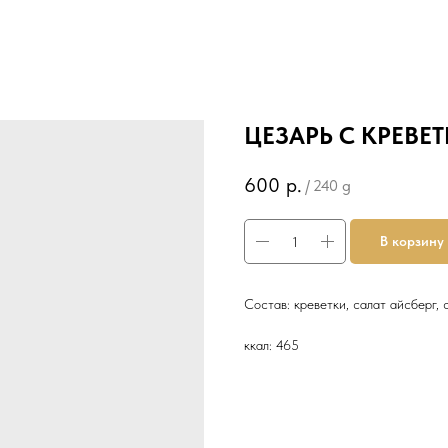
ЦЕЗАРЬ С КРЕВЕ
600
р.
/
240 g
В корзину
Состав: креветки, салат айсберг,
ккал: 465